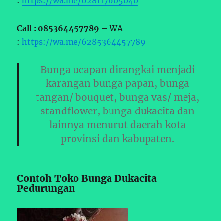
:
https://wa.me/628117605040
Call : 085364457789 –
WA
:
https://wa.me/6285364457789
Bunga ucapan dirangkai menjadi
karangan bunga papan, bunga
tangan/ bouquet, bunga vas/ meja,
standflower, bunga dukacita dan
lainnya menurut daerah kota
provinsi dan kabupaten.
Contoh Toko Bunga Dukacita
Pedurungan