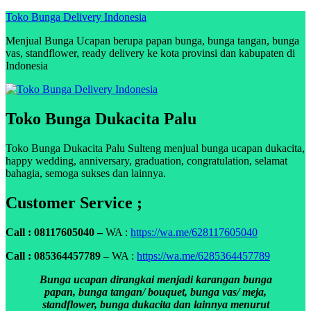
Skip
Toko Bunga Delivery Indonesia
to
Menjual Bunga Ucapan berupa papan bunga, bunga tangan, bunga
content
vas, standflower, ready delivery ke kota provinsi dan kabupaten di
Indonesia
Toko Bunga Dukacita Palu
Toko Bunga Dukacita Palu Sulteng menjual bunga ucapan dukacita,
happy wedding, anniversary, graduation, congratulation, selamat
bahagia, semoga sukses dan lainnya.
Customer Service ;
Call : 08117605040 –
WA :
https://wa.me/628117605040
Call : 085364457789 –
WA :
https://wa.me/6285364457789
Bunga ucapan dirangkai menjadi karangan bunga
papan, bunga tangan/ bouquet, bunga vas/ meja,
standflower, bunga dukacita dan lainnya menurut