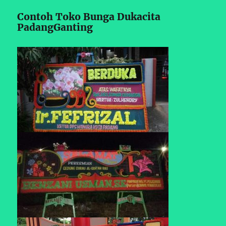
Contoh Toko Bunga Dukacita
PadangGanting