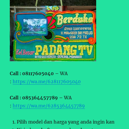
Call : 08117605040 –
WA
:
https://wa.me/628117605040
Call : 085364457789 –
WA
:
https://wa.me/6285364457789
Pilih model dan harga yang anda ingin kan