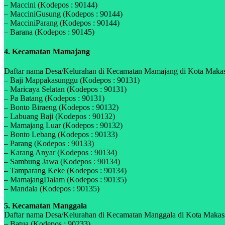
– Maccini (Kodepos : 90144)
– MacciniGusung (Kodepos : 90144)
– MacciniParang (Kodepos : 90144)
– Barana (Kodepos : 90145)
4. Kecamatan Mamajang
Daftar nama Desa/Kelurahan di Kecamatan Mamajang di Kota Makassar
– Baji Mappakasunggu (Kodepos : 90131)
– Maricaya Selatan (Kodepos : 90131)
– Pa Batang (Kodepos : 90131)
– Bonto Biraeng (Kodepos : 90132)
– Labuang Baji (Kodepos : 90132)
– Mamajang Luar (Kodepos : 90132)
– Bonto Lebang (Kodepos : 90133)
– Parang (Kodepos : 90133)
– Karang Anyar (Kodepos : 90134)
– Sambung Jawa (Kodepos : 90134)
– Tamparang Keke (Kodepos : 90134)
– MamajangDalam (Kodepos : 90135)
– Mandala (Kodepos : 90135)
5. Kecamatan Manggala
Daftar nama Desa/Kelurahan di Kecamatan Manggala di Kota Makassar
– Batua (Kodepos : 90233)