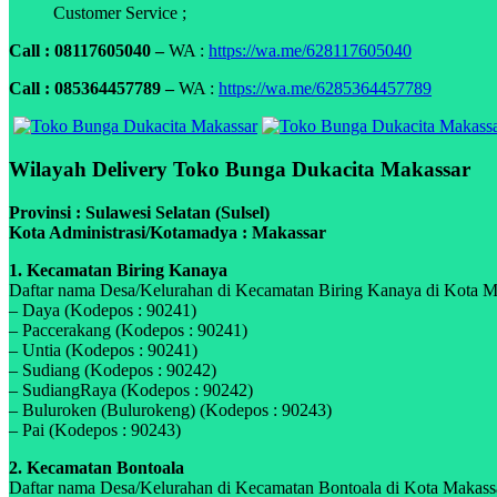
Customer Service ;
Call : 08117605040 –
WA :
https://wa.me/628117605040
Call : 085364457789 –
WA :
https://wa.me/6285364457789
Wilayah Delivery Toko Bunga Dukacita Makassar
Provinsi : Sulawesi Selatan (Sulsel)
Kota Administrasi/Kotamadya : Makassar
1. Kecamatan Biring Kanaya
Daftar nama Desa/Kelurahan di Kecamatan Biring Kanaya di Kota Maka
– Daya (Kodepos : 90241)
– Paccerakang (Kodepos : 90241)
– Untia (Kodepos : 90241)
– Sudiang (Kodepos : 90242)
– SudiangRaya (Kodepos : 90242)
– Buluroken (Bulurokeng) (Kodepos : 90243)
– Pai (Kodepos : 90243)
2. Kecamatan Bontoala
Daftar nama Desa/Kelurahan di Kecamatan Bontoala di Kota Makassar,