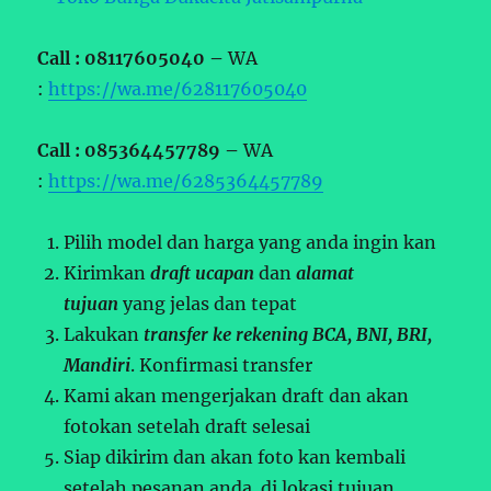
Call : 08117605040 –
WA
:
https://wa.me/628117605040
Call : 085364457789 –
WA
:
https://wa.me/6285364457789
Pilih model dan harga yang anda ingin kan
Kirimkan
draft ucapan
dan
alamat
tujuan
yang jelas dan tepat
Lakukan
transfer ke rekening BCA, BNI, BRI,
Mandiri
. Konfirmasi transfer
Kami akan mengerjakan draft dan akan
fotokan setelah draft selesai
Siap dikirim dan akan foto kan kembali
setelah pesanan anda di lokasi tujuan.