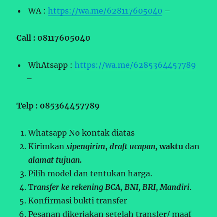
WA :
https://wa.me/628117605040
–
Call : 08117605040
WhAtsapp :
https://wa.me/6285364457789
–
Telp : 085364457789
Whatsapp No kontak diatas
Kirimkan
sipengirim
,
draft ucapan,
waktu
dan
alamat tujuan.
Pilih model dan tentukan harga.
T
ransfer ke rekening BCA, BNI, BRI, Mandiri
.
Konfirmasi bukti transfer
Pesanan dikerjakan setelah transfer/ maaf