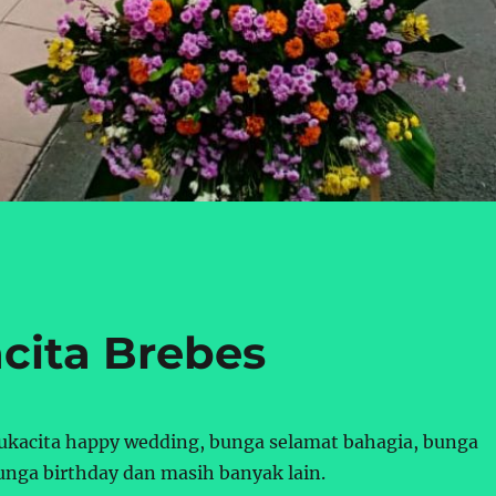
cita Brebes
ukacita happy wedding, bunga selamat bahagia, bunga
unga birthday dan masih banyak lain.