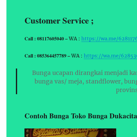
Customer Service ;
Call : 08117605040 –
WA :
https://wa.me/628117
Call : 085364457789 –
WA :
https://wa.me/6285
Bunga ucapan dirangkai menjadi ka
bunga vas/ meja, standflower, bun
provin
Contoh Bunga Toko Bunga Dukacita