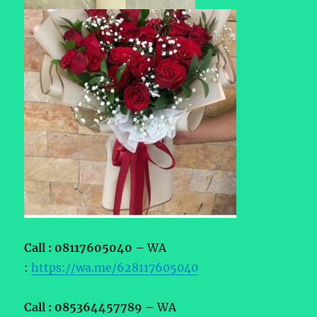
Call : 08117605040 –
WA
:
https://wa.me/628117605040
Call : 085364457789 –
WA