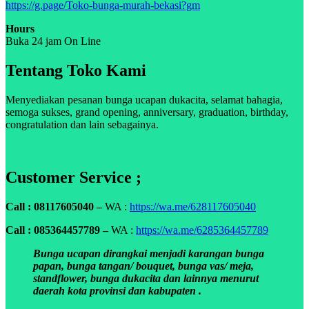
https://g.page/Toko-bunga-murah-bekasi?gm
Hours
Buka 24 jam On Line
Tentang Toko Kami
Menyediakan pesanan bunga ucapan dukacita, selamat bahagia,
semoga sukses, grand opening, anniversary, graduation, birthday,
congratulation dan lain sebagainya.
Customer Service ;
Call : 08117605040 –
WA :
https://wa.me/628117605040
Call : 085364457789 –
WA :
https://wa.me/6285364457789
Bunga ucapan dirangkai menjadi karangan bunga
papan, bunga tangan/ bouquet, bunga vas/ meja,
standflower, bunga dukacita dan lainnya menurut
daerah kota provinsi dan kabupaten .