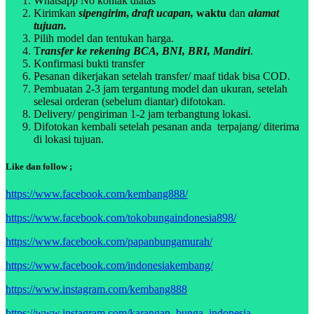
Whatsapp No kontak diatas
Kirimkan
sipengirim
,
draft ucapan,
waktu
dan
alamat
tujuan.
Pilih model dan tentukan harga.
T
ransfer ke rekening BCA, BNI, BRI, Mandiri
.
Konfirmasi bukti transfer
Pesanan dikerjakan setelah transfer/ maaf tidak bisa COD.
Pembuatan 2-3 jam tergantung model dan ukuran, setelah
selesai orderan (sebelum diantar) difotokan.
Delivery/ pengiriman 1-2 jam terbangtung lokasi.
Difotokan kembali setelah pesanan anda terpajang/ diterima
di lokasi tujuan.
Like dan follow ;
https://www.facebook.com/kembang888/
https://www.facebook.com/tokobungaindonesia898/
https://www.facebook.com/papanbungamurah/
https://www.facebook.com/indonesiakembang/
https://www.instagram.com/kembang888
https://www.instagram.com/karangan_bunga_indonesia