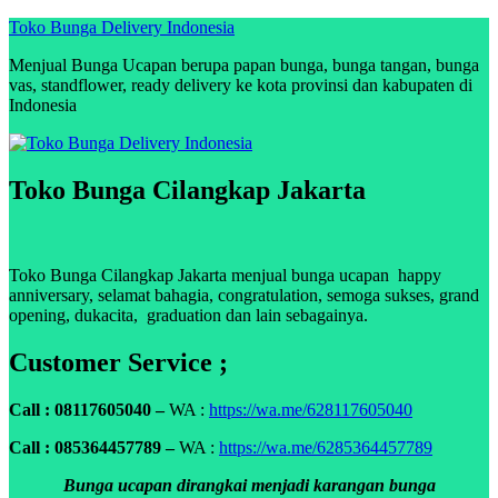
Skip
Toko Bunga Delivery Indonesia
to
Menjual Bunga Ucapan berupa papan bunga, bunga tangan, bunga
content
vas, standflower, ready delivery ke kota provinsi dan kabupaten di
Indonesia
Toko Bunga Cilangkap Jakarta
Toko Bunga Cilangkap Jakarta menjual bunga ucapan happy
anniversary, selamat bahagia, congratulation, semoga sukses, grand
opening, dukacita, graduation dan lain sebagainya.
Customer Service ;
Call : 08117605040 –
WA :
https://wa.me/628117605040
Call : 085364457789 –
WA :
https://wa.me/6285364457789
Bunga ucapan dirangkai menjadi karangan bunga