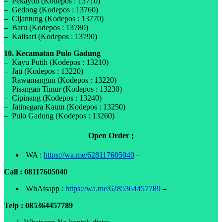
– Pekayon (Kodepos : 13710)
– Gedong (Kodepos : 13760)
– Cijantung (Kodepos : 13770)
– Baru (Kodepos : 13780)
– Kalisari (Kodepos : 13790)
10. Kecamatan Pulo Gadung
– Kayu Putih (Kodepos : 13210)
– Jati (Kodepos : 13220)
– Rawamangun (Kodepos : 13220)
– Pisangan Timur (Kodepos : 13230)
– Cipinang (Kodepos : 13240)
– Jatinegara Kaum (Kodepos : 13250)
– Pulo Gadung (Kodepos : 13260)
Open Order ;
WA :
https://wa.me/628117605040
–
Call : 08117605040
WhAtsapp :
https://wa.me/6285364457789
–
Telp : 085364457789