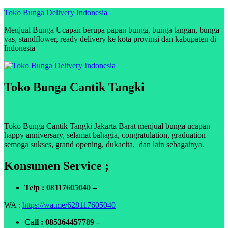
Skip
Toko Bunga Delivery Indonesia
to
Menjual Bunga Ucapan berupa papan bunga, bunga tangan, bunga
content
vas, standflower, ready delivery ke kota provinsi dan kabupaten di
Indonesia
Toko Bunga Cantik Tangki
Toko Bunga Cantik Tangki Jakarta Barat menjual bunga ucapan
happy anniversary, selamat bahagia, congratulation, graduation
semoga sukses, grand opening, dukacita, dan lain sebagainya.
Konsumen Service ;
Telp : 08117605040 –
WA :
https://wa.me/628117605040
Call : 085364457789 –