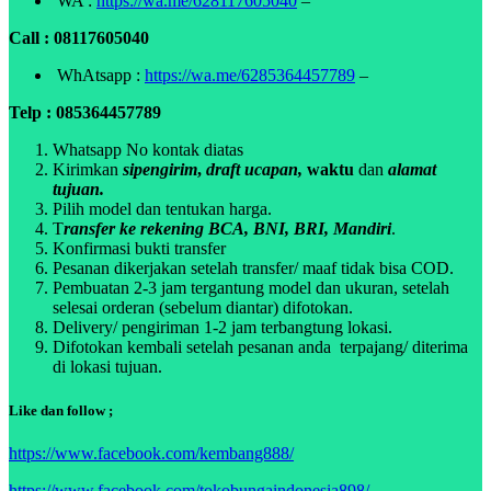
WA :
https://wa.me/628117605040
–
Call : 08117605040
WhAtsapp :
https://wa.me/6285364457789
–
Telp : 085364457789
Whatsapp No kontak diatas
Kirimkan
sipengirim
,
draft ucapan,
waktu
dan
alamat
tujuan.
Pilih model dan tentukan harga.
T
ransfer ke rekening BCA, BNI, BRI, Mandiri
.
Konfirmasi bukti transfer
Pesanan dikerjakan setelah transfer/ maaf tidak bisa COD.
Pembuatan 2-3 jam tergantung model dan ukuran, setelah
selesai orderan (sebelum diantar) difotokan.
Delivery/ pengiriman 1-2 jam terbangtung lokasi.
Difotokan kembali setelah pesanan anda terpajang/ diterima
di lokasi tujuan.
Like dan follow ;
https://www.facebook.com/kembang888/
https://www.facebook.com/tokobungaindonesia898/