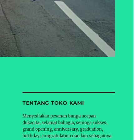
TENTANG TOKO KAMI
Menyediakan pesanan bunga ucapan
dukacita, selamat bahagia, semoga sukses,
grand opening, anniversary, graduation,
birthday, congratulation dan lain sebagainya.