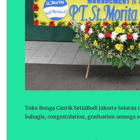
Toko Bunga Cantik SetiaBudi Jakarta Selatan
bahagia, congratulation, graduation semoga s