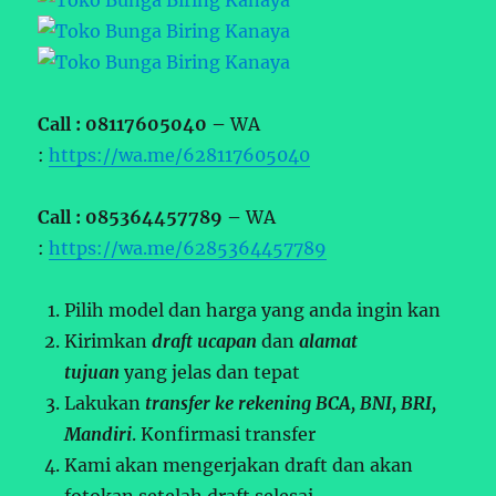
Call : 08117605040 –
WA
:
https://wa.me/628117605040
Call : 085364457789 –
WA
:
https://wa.me/6285364457789
Pilih model dan harga yang anda ingin kan
Kirimkan
draft ucapan
dan
alamat
tujuan
yang jelas dan tepat
Lakukan
transfer ke rekening BCA, BNI, BRI,
Mandiri
. Konfirmasi transfer
Kami akan mengerjakan draft dan akan
fotokan setelah draft selesai