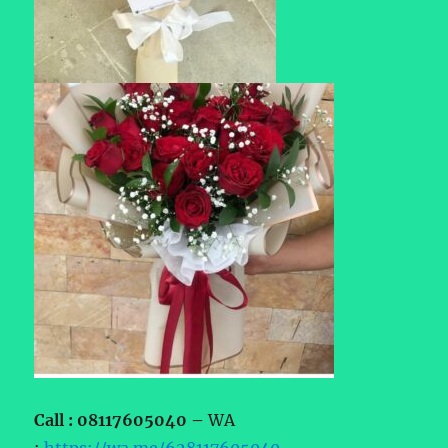
Call : 08117605040 –
WA
:
https://wa.me/628117605040