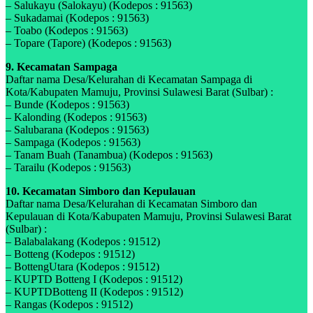
– Salukayu (Salokayu) (Kodepos : 91563)
– Sukadamai (Kodepos : 91563)
– Toabo (Kodepos : 91563)
– Topare (Tapore) (Kodepos : 91563)
9. Kecamatan Sampaga
Daftar nama Desa/Kelurahan di Kecamatan Sampaga di
Kota/Kabupaten Mamuju, Provinsi Sulawesi Barat (Sulbar) :
– Bunde (Kodepos : 91563)
– Kalonding (Kodepos : 91563)
– Salubarana (Kodepos : 91563)
– Sampaga (Kodepos : 91563)
– Tanam Buah (Tanambua) (Kodepos : 91563)
– Tarailu (Kodepos : 91563)
10. Kecamatan Simboro dan Kepulauan
Daftar nama Desa/Kelurahan di Kecamatan Simboro dan
Kepulauan di Kota/Kabupaten Mamuju, Provinsi Sulawesi Barat
(Sulbar) :
– Balabalakang (Kodepos : 91512)
– Botteng (Kodepos : 91512)
– BottengUtara (Kodepos : 91512)
– KUPTD Botteng I (Kodepos : 91512)
– KUPTDBotteng II (Kodepos : 91512)
– Rangas (Kodepos : 91512)