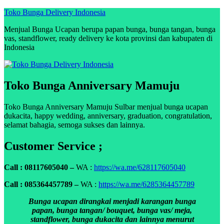
Skip
Toko Bunga Delivery Indonesia
to
Menjual Bunga Ucapan berupa papan bunga, bunga tangan, bunga
content
vas, standflower, ready delivery ke kota provinsi dan kabupaten di
Indonesia
Toko Bunga Anniversary Mamuju
Toko Bunga Anniversary Mamuju Sulbar menjual bunga ucapan
dukacita, happy wedding, anniversary, graduation, congratulation,
selamat bahagia, semoga sukses dan lainnya.
Customer Service ;
Call : 08117605040 –
WA :
https://wa.me/628117605040
Call : 085364457789 –
WA :
https://wa.me/6285364457789
Bunga ucapan dirangkai menjadi karangan bunga
papan, bunga tangan/ bouquet, bunga vas/ meja,
standflower, bunga dukacita dan lainnya menurut