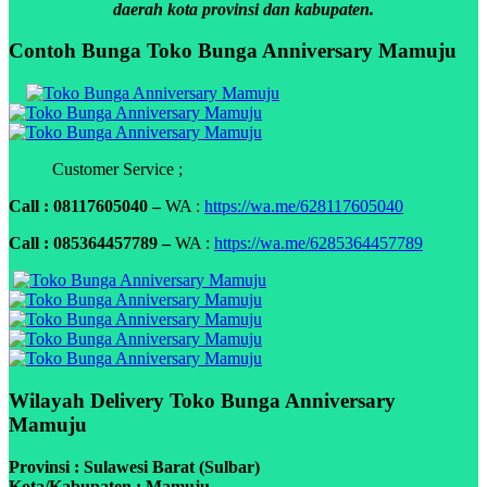
daerah kota provinsi dan kabupaten.
Contoh Bunga Toko Bunga Anniversary Mamuju
Customer Service ;
Call : 08117605040 –
WA :
https://wa.me/628117605040
Call : 085364457789 –
WA :
https://wa.me/6285364457789
Wilayah Delivery Toko Bunga Anniversary
Mamuju
Provinsi : Sulawesi Barat (Sulbar)
Kota/Kabupaten : Mamuju