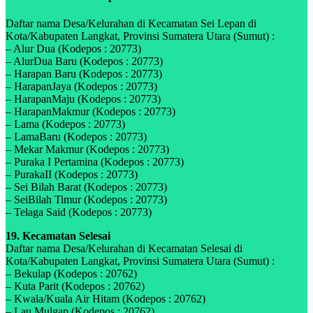
Daftar nama Desa/Kelurahan di Kecamatan Sei Lepan di
Kota/Kabupaten Langkat, Provinsi Sumatera Utara (Sumut) :
– Alur Dua (Kodepos : 20773)
– AlurDua Baru (Kodepos : 20773)
– Harapan Baru (Kodepos : 20773)
– HarapanJaya (Kodepos : 20773)
– HarapanMaju (Kodepos : 20773)
– HarapanMakmur (Kodepos : 20773)
– Lama (Kodepos : 20773)
– LamaBaru (Kodepos : 20773)
– Mekar Makmur (Kodepos : 20773)
– Puraka I Pertamina (Kodepos : 20773)
– PurakaII (Kodepos : 20773)
– Sei Bilah Barat (Kodepos : 20773)
– SeiBilah Timur (Kodepos : 20773)
– Telaga Said (Kodepos : 20773)
19. Kecamatan Selesai
Daftar nama Desa/Kelurahan di Kecamatan Selesai di
Kota/Kabupaten Langkat, Provinsi Sumatera Utara (Sumut) :
– Bekulap (Kodepos : 20762)
– Kuta Parit (Kodepos : 20762)
– Kwala/Kuala Air Hitam (Kodepos : 20762)
– Lau Mulgap (Kodepos : 20762)