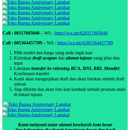
Call : 08117605040 –
WA :
https://wa.me/628117605040
Call : 085364457789 –
WA :
https://wa.me/6285364457789
Pilih model dan harga yang anda ingin kan
Kirimkan
draft ucapan
dan
alamat tujuan
yang jelas dan
tepat
Lakukan
transfer ke rekening BCA, BNI, BRI, Mandiri
.
Konfirmasi transfer
Kami akan mengerjakan draft dan akan fotokan setelah draft
selesai
Siap dikirim dan akan foto kan kembali setelah pesanan anda
di lokasi tujuan.
Kami melayani antar alamat keseluruh kota besar
dan kabupaten di seluruh kepulauan besar dan kecil