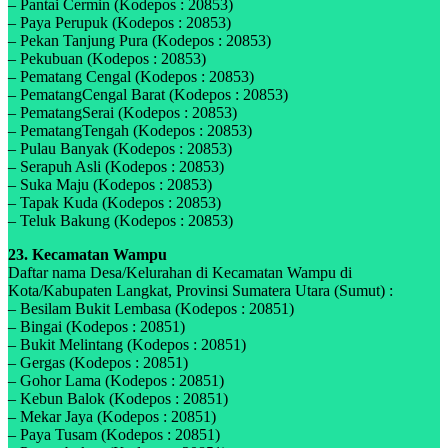
– Pantai Cermin (Kodepos : 20853)
– Paya Perupuk (Kodepos : 20853)
– Pekan Tanjung Pura (Kodepos : 20853)
– Pekubuan (Kodepos : 20853)
– Pematang Cengal (Kodepos : 20853)
– PematangCengal Barat (Kodepos : 20853)
– PematangSerai (Kodepos : 20853)
– PematangTengah (Kodepos : 20853)
– Pulau Banyak (Kodepos : 20853)
– Serapuh Asli (Kodepos : 20853)
– Suka Maju (Kodepos : 20853)
– Tapak Kuda (Kodepos : 20853)
– Teluk Bakung (Kodepos : 20853)
23. Kecamatan Wampu
Daftar nama Desa/Kelurahan di Kecamatan Wampu di
Kota/Kabupaten Langkat, Provinsi Sumatera Utara (Sumut) :
– Besilam Bukit Lembasa (Kodepos : 20851)
– Bingai (Kodepos : 20851)
– Bukit Melintang (Kodepos : 20851)
– Gergas (Kodepos : 20851)
– Gohor Lama (Kodepos : 20851)
– Kebun Balok (Kodepos : 20851)
– Mekar Jaya (Kodepos : 20851)
– Paya Tusam (Kodepos : 20851)