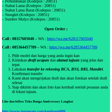
– Pertumbukan (Kodepos : 20851)
– Stabat Lama (Kodepos : 20851)
– Stabat Lama Barat (Kodepos : 20851)
– Stungkit (Kodepos : 20851)
– Sumber Mulyo (Kodepos : 20851)
Open Order ;
Call : 08117605040 –
WA :
https://wa.me/628117605040
Call : 085364457789 –
WA :
https://wa.me/6285364457789
Pilih model dan harga yang anda ingin kan
Kirimkan
draft ucapan
dan
alamat tujuan
yang jelas dan
tepat
Lakukan
transfer ke rekening BCA, BNI, BRI, Mandiri
.
Konfirmasi transfer
Kami akan mengerjakan draft dan akan fotokan setelah draft
selesai
Siap dikirim dan akan foto kan kembali setelah pesanan anda
di lokasi tujuan.
Like dan follow Toko Bunga Anniversary Langkat
http://www.instagram.com/kembang888