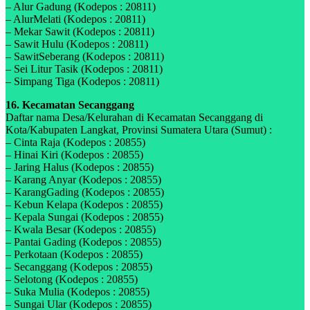
– Alur Gadung (Kodepos : 20811)
– AlurMelati (Kodepos : 20811)
– Mekar Sawit (Kodepos : 20811)
– Sawit Hulu (Kodepos : 20811)
– SawitSeberang (Kodepos : 20811)
– Sei Litur Tasik (Kodepos : 20811)
– Simpang Tiga (Kodepos : 20811)
16. Kecamatan Secanggang
Daftar nama Desa/Kelurahan di Kecamatan Secanggang di
Kota/Kabupaten Langkat, Provinsi Sumatera Utara (Sumut) :
– Cinta Raja (Kodepos : 20855)
– Hinai Kiri (Kodepos : 20855)
– Jaring Halus (Kodepos : 20855)
– Karang Anyar (Kodepos : 20855)
– KarangGading (Kodepos : 20855)
– Kebun Kelapa (Kodepos : 20855)
– Kepala Sungai (Kodepos : 20855)
– Kwala Besar (Kodepos : 20855)
– Pantai Gading (Kodepos : 20855)
– Perkotaan (Kodepos : 20855)
– Secanggang (Kodepos : 20855)
– Selotong (Kodepos : 20855)
– Suka Mulia (Kodepos : 20855)
– Sungai Ular (Kodepos : 20855)