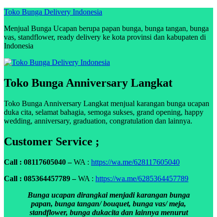
Skip
Toko Bunga Delivery Indonesia
to
Menjual Bunga Ucapan berupa papan bunga, bunga tangan, bunga
content
vas, standflower, ready delivery ke kota provinsi dan kabupaten di
Indonesia
Toko Bunga Anniversary Langkat
Toko Bunga Anniversary Langkat menjual karangan bunga ucapan
duka cita, selamat bahagia, semoga sukses, grand opening, happy
wedding, anniversary, graduation, congratulation dan lainnya.
Customer Service ;
Call : 08117605040 –
WA :
https://wa.me/628117605040
Call : 085364457789 –
WA :
https://wa.me/6285364457789
Bunga ucapan dirangkai menjadi karangan bunga
papan, bunga tangan/ bouquet, bunga vas/ meja,
standflower, bunga dukacita dan lainnya menurut