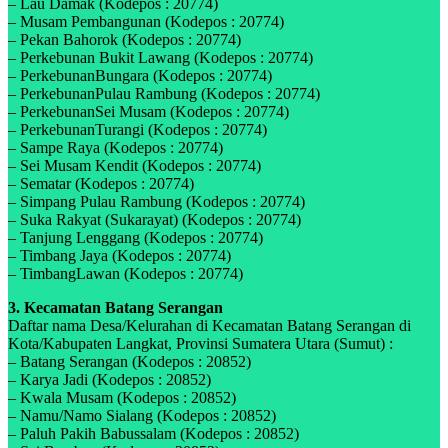
– Lau Damak (Kodepos : 20774)
– Musam Pembangunan (Kodepos : 20774)
– Pekan Bahorok (Kodepos : 20774)
– Perkebunan Bukit Lawang (Kodepos : 20774)
– PerkebunanBungara (Kodepos : 20774)
– PerkebunanPulau Rambung (Kodepos : 20774)
– PerkebunanSei Musam (Kodepos : 20774)
– PerkebunanTurangi (Kodepos : 20774)
– Sampe Raya (Kodepos : 20774)
– Sei Musam Kendit (Kodepos : 20774)
– Sematar (Kodepos : 20774)
– Simpang Pulau Rambung (Kodepos : 20774)
– Suka Rakyat (Sukarayat) (Kodepos : 20774)
– Tanjung Lenggang (Kodepos : 20774)
– Timbang Jaya (Kodepos : 20774)
– TimbangLawan (Kodepos : 20774)
3. Kecamatan Batang Serangan
Daftar nama Desa/Kelurahan di Kecamatan Batang Serangan di
Kota/Kabupaten Langkat, Provinsi Sumatera Utara (Sumut) :
– Batang Serangan (Kodepos : 20852)
– Karya Jadi (Kodepos : 20852)
– Kwala Musam (Kodepos : 20852)
– Namu/Namo Sialang (Kodepos : 20852)
– Paluh Pakih Babussalam (Kodepos : 20852)