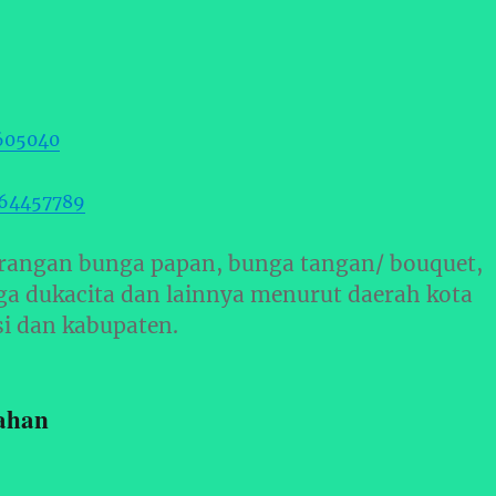
605040
364457789
rangan bunga papan, bunga tangan/ bouquet,
ga dukacita dan lainnya menurut daerah kota
si dan kabupaten.
ahan