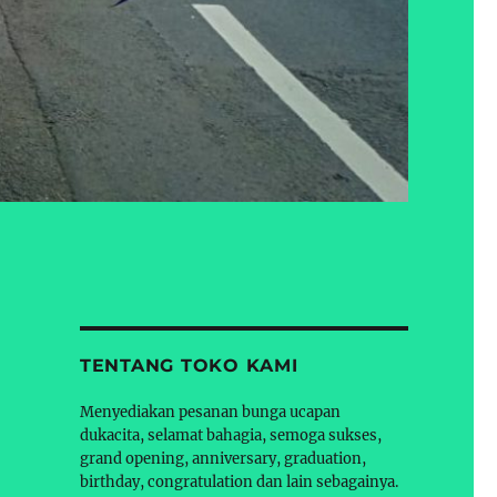
TENTANG TOKO KAMI
Menyediakan pesanan bunga ucapan
dukacita, selamat bahagia, semoga sukses,
grand opening, anniversary, graduation,
birthday, congratulation dan lain sebagainya.