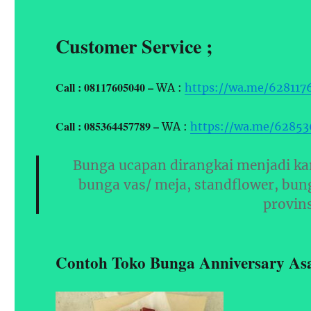
Customer Service ;
Call : 08117605040 –
WA :
https://wa.me/628117
Call : 085364457789 –
WA :
https://wa.me/6285
Bunga ucapan dirangkai menjadi ka
bunga vas/ meja, standflower, bun
provin
Contoh Toko Bunga Anniversary As