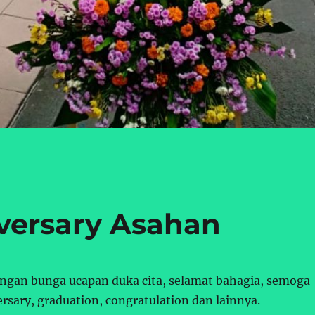
versary Asahan
ngan bunga ucapan duka cita, selamat bahagia, semoga
rsary, graduation, congratulation dan lainnya.