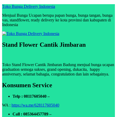
Skip
Toko Bunga Delivery Indonesia
to
Menjual Bunga Ucapan berupa papan bunga, bunga tangan, bunga
content
vas, standflower, ready delivery ke kota provinsi dan kabupaten di
Indonesia
Stand Flower Cantik Jimbaran
Toko Stand Flower Cantik Jimbaran Badung menjual bunga ucapan
graduation semoga sukses, grand opening, dukacita, happy
anniversary, selamat bahagia, congratulation dan lain sebagainya.
Konsumen Service
Telp : 08117605040 –
WA :
https://wa.me/628117605040
Call : 085364457789 –