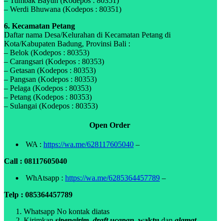
– Tumbak Bayuh (Kodepos : 80351)
– Werdi Bhuwana (Kodepos : 80351)
6. Kecamatan Petang
Daftar nama Desa/Kelurahan di Kecamatan Petang di
Kota/Kabupaten Badung, Provinsi Bali :
– Belok (Kodepos : 80353)
– Carangsari (Kodepos : 80353)
– Getasan (Kodepos : 80353)
– Pangsan (Kodepos : 80353)
– Pelaga (Kodepos : 80353)
– Petang (Kodepos : 80353)
– Sulangai (Kodepos : 80353)
Open Order
WA :
https://wa.me/628117605040
–
Call : 08117605040
WhAtsapp :
https://wa.me/6285364457789
–
Telp : 085364457789
Whatsapp No kontak diatas
Kirimkan
sipengirim
,
draft ucapan,
waktu
dan
alamat