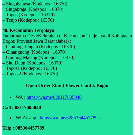
– Singabangsa (Kodepos : 16370)
– Singabraja (Kodepos : 16370)
– Tapos (Kodepos : 16370)
– Tenjo (Kodepos : 16370)
40. Kecamatan Tenjolaya
Daftar nama Desa/Kelurahan di Kecamatan Tenjolaya di Kabupaten
Bogor, Provinsi Jawa Barat (Jabar) :
– Cibitung Tengah (Kodepos : 16370)
– Cinangneng (Kodepos : 16370)
– Gunung Malang (Kodepos : 16370)
– Situ Daun (Kodepos : 16370)
– Tapos1 (Kodepos : 16370)
– Tapos 2 (Kodepos : 16370)
Open Order Stand Flower Cantik Bogor
WA :
https://wa.me/628117605040
–
Call : 08117605040
WhAtsapp :
https://wa.me/6285364457789
–
Telp : 085364457789