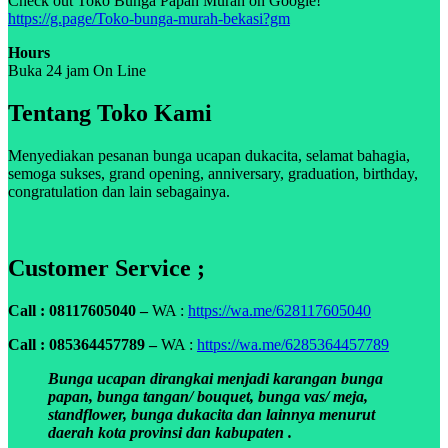
Check out Toko Bunga Papan Murah on Google!
https://g.page/Toko-bunga-murah-bekasi?gm
Hours
Buka 24 jam On Line
Tentang Toko Kami
Menyediakan pesanan bunga ucapan dukacita, selamat bahagia,
semoga sukses, grand opening, anniversary, graduation, birthday,
congratulation dan lain sebagainya.
Customer Service ;
Call : 08117605040 –
WA :
https://wa.me/628117605040
Call : 085364457789 –
WA :
https://wa.me/6285364457789
Bunga ucapan dirangkai menjadi karangan bunga
papan, bunga tangan/ bouquet, bunga vas/ meja,
standflower, bunga dukacita dan lainnya menurut
daerah kota provinsi dan kabupaten .