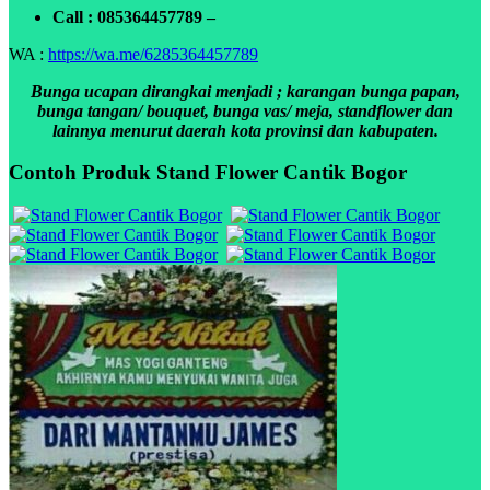
Call : 085364457789 –
WA :
https://wa.me/6285364457789
Bunga ucapan dirangkai menjadi ; karangan bunga papan,
bunga tangan/ bouquet, bunga vas/ meja, standflower dan
lainnya menurut daerah kota provinsi dan kabupaten.
Contoh Produk Stand Flower Cantik Bogor