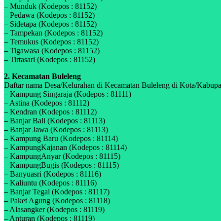
– Munduk (Kodepos : 81152)
– Pedawa (Kodepos : 81152)
– Sidetapa (Kodepos : 81152)
– Tampekan (Kodepos : 81152)
– Temukus (Kodepos : 81152)
– Tigawasa (Kodepos : 81152)
– Tirtasari (Kodepos : 81152)
2. Kecamatan Buleleng
Daftar nama Desa/Kelurahan di Kecamatan Buleleng di Kota/Kabupate
– Kampung Singaraja (Kodepos : 81111)
– Astina (Kodepos : 81112)
– Kendran (Kodepos : 81112)
– Banjar Bali (Kodepos : 81113)
– Banjar Jawa (Kodepos : 81113)
– Kampung Baru (Kodepos : 81114)
– KampungKajanan (Kodepos : 81114)
– KampungAnyar (Kodepos : 81115)
– KampungBugis (Kodepos : 81115)
– Banyuasri (Kodepos : 81116)
– Kaliuntu (Kodepos : 81116)
– Banjar Tegal (Kodepos : 81117)
– Paket Agung (Kodepos : 81118)
– Alasangker (Kodepos : 81119)
– Anturan (Kodepos : 81119)