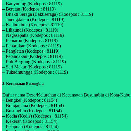
– Banyuning (Kodepos : 81119)
– Beratan (Kodepos : 81119)
– Bhakti Seraga (Baktiseraga) (Kodepos : 81119)
– Jinengdalem (Kodepos : 81119)
– Kalibukbuk (Kodepos : 81119)
– Liligundi (Kodepos : 81119)
– Nagasepaha (Kodepos : 81119)
– Pemaron (Kodepos : 81119)
– Penarukan (Kodepos : 81119)
– Penglatan (Kodepos : 81119)
– Petandakan (Kodepos : 81119)
– Poh Bergong (Kodepos : 81119)
– Sari Mekar (Kodepos : 81119)
– Tukadmungga (Kodepos : 81119)
3. Kecamatan Busungbiu
Daftar nama Desa/Kelurahan di Kecamatan Busungbiu di Kota/Kabupa
– Bengkel (Kodepos : 81154)
– Bongancina (Kodepos : 81154)
– Busungbiu (Kodepos : 81154)
– Kedia (Kedis) (Kodepos : 81154)
– Kekeran (Kodepos : 81154)
– Pelapuan (Kodepos : 81154)