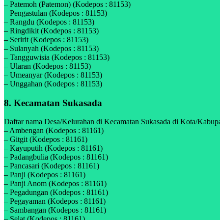
– Patemoh (Patemon) (Kodepos : 81153)
– Pengastulan (Kodepos : 81153)
– Rangdu (Kodepos : 81153)
– Ringdikit (Kodepos : 81153)
– Seririt (Kodepos : 81153)
– Sulanyah (Kodepos : 81153)
– Tangguwisia (Kodepos : 81153)
– Ularan (Kodepos : 81153)
– Umeanyar (Kodepos : 81153)
– Unggahan (Kodepos : 81153)
8. Kecamatan Sukasada
Daftar nama Desa/Kelurahan di Kecamatan Sukasada di Kota/Kabupate
– Ambengan (Kodepos : 81161)
– Gitgit (Kodepos : 81161)
– Kayuputih (Kodepos : 81161)
– Padangbulia (Kodepos : 81161)
– Pancasari (Kodepos : 81161)
– Panji (Kodepos : 81161)
– Panji Anom (Kodepos : 81161)
– Pegadungan (Kodepos : 81161)
– Pegayaman (Kodepos : 81161)
– Sambangan (Kodepos : 81161)
– Selat (Kodepos : 81161)