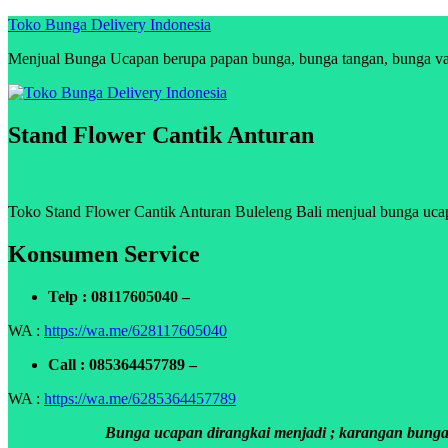
Skip
Toko Bunga Delivery Indonesia
to
Menjual Bunga Ucapan berupa papan bunga, bunga tangan, bunga vas, 
content
Stand Flower Cantik Anturan
Toko Stand Flower Cantik Anturan Buleleng Bali menjual bunga ucapa
Konsumen Service
Telp : 08117605040 –
WA :
https://wa.me/628117605040
Call : 085364457789 –
WA :
https://wa.me/6285364457789
Bunga ucapan dirangkai menjadi ; karangan bunga p