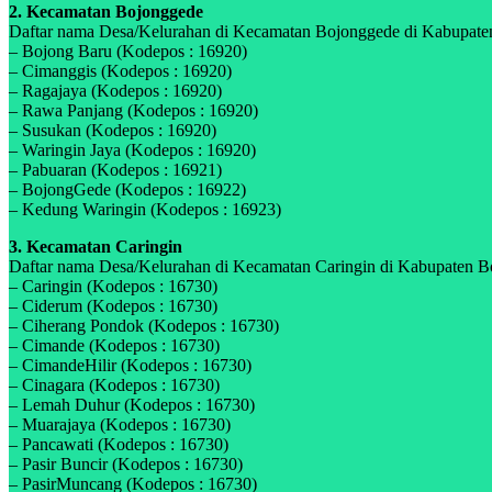
2. Kecamatan Bojonggede
Daftar nama Desa/Kelurahan di Kecamatan Bojonggede di Kabupaten 
– Bojong Baru (Kodepos : 16920)
– Cimanggis (Kodepos : 16920)
– Ragajaya (Kodepos : 16920)
– Rawa Panjang (Kodepos : 16920)
– Susukan (Kodepos : 16920)
– Waringin Jaya (Kodepos : 16920)
– Pabuaran (Kodepos : 16921)
– BojongGede (Kodepos : 16922)
– Kedung Waringin (Kodepos : 16923)
3. Kecamatan Caringin
Daftar nama Desa/Kelurahan di Kecamatan Caringin di Kabupaten Bog
– Caringin (Kodepos : 16730)
– Ciderum (Kodepos : 16730)
– Ciherang Pondok (Kodepos : 16730)
– Cimande (Kodepos : 16730)
– CimandeHilir (Kodepos : 16730)
– Cinagara (Kodepos : 16730)
– Lemah Duhur (Kodepos : 16730)
– Muarajaya (Kodepos : 16730)
– Pancawati (Kodepos : 16730)
– Pasir Buncir (Kodepos : 16730)
– PasirMuncang (Kodepos : 16730)