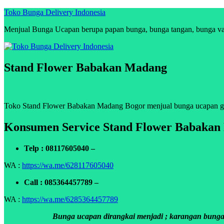
Skip
Toko Bunga Delivery Indonesia
to
Menjual Bunga Ucapan berupa papan bunga, bunga tangan, bunga vas, 
content
Stand Flower Babakan Madang
Toko Stand Flower Babakan Madang Bogor menjual bunga ucapan gradu
Konsumen Service Stand Flower Babaka
Telp : 08117605040 –
WA :
https://wa.me/628117605040
Call : 085364457789 –
WA :
https://wa.me/6285364457789
Bunga ucapan dirangkai menjadi ; karangan bunga p