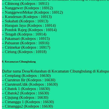
– Cibinong (Kodepos : 16911)
– Nanggewer (Kodepos : 16912)
– NanggewerMekar (Kodepos : 16912)
– Karadenan (Kodepos : 16913)
– Sukahati (Kodepos : 16913)
– Harapan Jaya (Kodepos : 16914)
– Pondok Rajeg (Kodepos : 16914)
– Tengah (Kodepos : 16914)
– Pakansari (Kodepos : 16915)
– Pabuaran (Kodepos : 16916)
– Cirimekar (Kodepos : 16917)
– Ciriung (Kodepos : 16918)
8. Kecamatan Cibungbulang
Daftar nama Desa/Kelurahan di Kecamatan Cibungbulang di Kabupaten
– Cemplang (Kodepos : 16630)
– Ciaruteun Ilir (Kodepos : 16630)
– CiaruteunUdik (Kodepos : 16630)
– Cibatok 1 (Kodepos : 16630)
– Cibatok2 (Kodepos : 16630)
– Cijujung (Kodepos : 16630)
– Cimanggu 1 (Kodepos : 16630)
– Cimanggu2 (Kodepos : 16630)