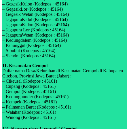
– GegesikKulon (Kodepos : 45164)
– GegesikLor (Kodepos : 45164)
– Gegesik Wetan (Kodepos : 45164)
– JagapuraKidul (Kodepos : 45164)
– JagapuraKulon (Kodepos : 45164)
– Jagapura Lor (Kodepos : 45164)
– JagapuraWetan (Kodepos : 45164)
– Kedungdalem (Kodepos : 45164)
– Panunggul (Kodepos : 45164)
– Sibubut (Kodepos : 45164)
– Slendra (Kodepos : 45164)
11. Kecamatan Gempol
Daftar nama Desa/Kelurahan di Kecamatan Gempol di Kabupaten
Cirebon, Provinsi Jawa Barat (Jabar) :
– Cikeusal (Kodepos : 45161)
– Cupang (Kodepos : 45161)
– Gempol (Kodepos : 45161)
– Kedungbunder (Kodepos : 45161)
– Kempek (Kodepos : 45161)
– Palimanan Barat (Kodepos : 45161)
– Walahar (Kodepos : 45161)
– Winong (Kodepos : 45161)
12. Kecamatan Greged / Greget