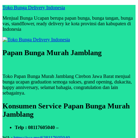
Skip
Toko Bunga Delivery Indonesia
to
Menjual Bunga Ucapan berupa papan bunga, bunga tangan, bunga
content
vas, standflower, ready delivery ke kota provinsi dan kabupaten di
Indonesia
Papan Bunga Murah Jamblang
Toko Papan Bunga Murah Jamblang Cirebon Jawa Barat menjual
bunga ucapan graduation semoga sukses, grand opening, dukacita,
happy anniversary, selamat bahagia, congratulation dan lain
sebagainya.
Konsumen Service Papan Bunga Murah
Jamblang
Telp : 08117605040 –
WA :
https://wa.me/628117605040