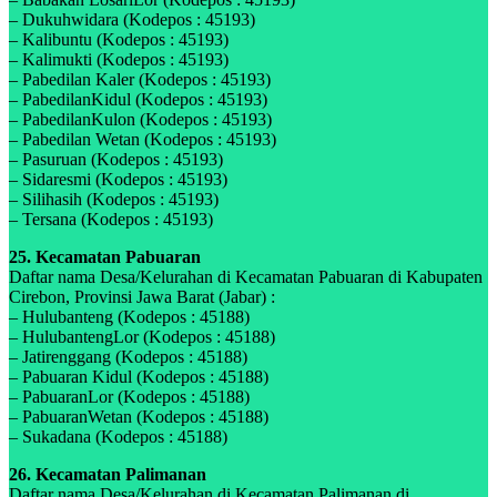
– Dukuhwidara (Kodepos : 45193)
– Kalibuntu (Kodepos : 45193)
– Kalimukti (Kodepos : 45193)
– Pabedilan Kaler (Kodepos : 45193)
– PabedilanKidul (Kodepos : 45193)
– PabedilanKulon (Kodepos : 45193)
– Pabedilan Wetan (Kodepos : 45193)
– Pasuruan (Kodepos : 45193)
– Sidaresmi (Kodepos : 45193)
– Silihasih (Kodepos : 45193)
– Tersana (Kodepos : 45193)
25. Kecamatan Pabuaran
Daftar nama Desa/Kelurahan di Kecamatan Pabuaran di Kabupaten
Cirebon, Provinsi Jawa Barat (Jabar) :
– Hulubanteng (Kodepos : 45188)
– HulubantengLor (Kodepos : 45188)
– Jatirenggang (Kodepos : 45188)
– Pabuaran Kidul (Kodepos : 45188)
– PabuaranLor (Kodepos : 45188)
– PabuaranWetan (Kodepos : 45188)
– Sukadana (Kodepos : 45188)
26. Kecamatan Palimanan
Daftar nama Desa/Kelurahan di Kecamatan Palimanan di