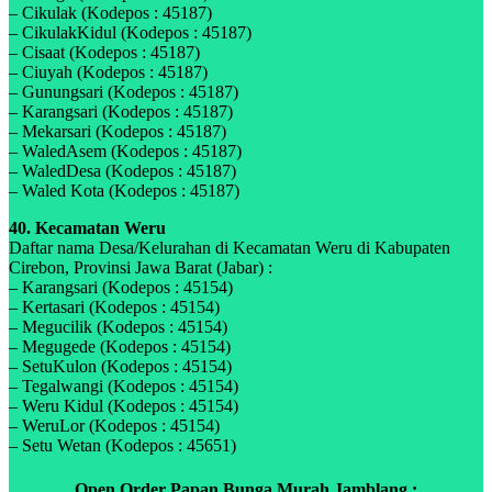
– Cikulak (Kodepos : 45187)
– CikulakKidul (Kodepos : 45187)
– Cisaat (Kodepos : 45187)
– Ciuyah (Kodepos : 45187)
– Gunungsari (Kodepos : 45187)
– Karangsari (Kodepos : 45187)
– Mekarsari (Kodepos : 45187)
– WaledAsem (Kodepos : 45187)
– WaledDesa (Kodepos : 45187)
– Waled Kota (Kodepos : 45187)
40. Kecamatan Weru
Daftar nama Desa/Kelurahan di Kecamatan Weru di Kabupaten
Cirebon, Provinsi Jawa Barat (Jabar) :
– Karangsari (Kodepos : 45154)
– Kertasari (Kodepos : 45154)
– Megucilik (Kodepos : 45154)
– Megugede (Kodepos : 45154)
– SetuKulon (Kodepos : 45154)
– Tegalwangi (Kodepos : 45154)
– Weru Kidul (Kodepos : 45154)
– WeruLor (Kodepos : 45154)
– Setu Wetan (Kodepos : 45651)
Open Order Papan Bunga Murah Jamblang ;