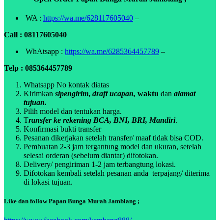
WA :
https://wa.me/628117605040
–
Call : 08117605040
WhAtsapp :
https://wa.me/6285364457789
–
Telp : 085364457789
Whatsapp No kontak diatas
Kirimkan
sipengirim
,
draft ucapan,
waktu
dan
alamat
tujuan.
Pilih model dan tentukan harga.
T
ransfer ke rekening BCA, BNI, BRI, Mandiri
.
Konfirmasi bukti transfer
Pesanan dikerjakan setelah transfer/ maaf tidak bisa COD.
Pembuatan 2-3 jam tergantung model dan ukuran, setelah
selesai orderan (sebelum diantar) difotokan.
Delivery/ pengiriman 1-2 jam terbangtung lokasi.
Difotokan kembali setelah pesanan anda terpajang/ diterima
di lokasi tujuan.
Like dan follow Papan Bunga Murah Jamblang ;