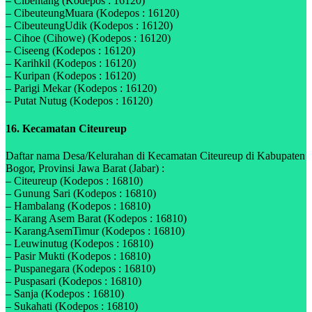
– Cibentang (Kodepos : 16120)
– CibeuteungMuara (Kodepos : 16120)
– CibeuteungUdik (Kodepos : 16120)
– Cihoe (Cihowe) (Kodepos : 16120)
– Ciseeng (Kodepos : 16120)
– Karihkil (Kodepos : 16120)
– Kuripan (Kodepos : 16120)
– Parigi Mekar (Kodepos : 16120)
– Putat Nutug (Kodepos : 16120)
16. Kecamatan Citeureup
Daftar nama Desa/Kelurahan di Kecamatan Citeureup di Kabupaten
Bogor, Provinsi Jawa Barat (Jabar) :
– Citeureup (Kodepos : 16810)
– Gunung Sari (Kodepos : 16810)
– Hambalang (Kodepos : 16810)
– Karang Asem Barat (Kodepos : 16810)
– KarangAsemTimur (Kodepos : 16810)
– Leuwinutug (Kodepos : 16810)
– Pasir Mukti (Kodepos : 16810)
– Puspanegara (Kodepos : 16810)
– Puspasari (Kodepos : 16810)
– Sanja (Kodepos : 16810)
– Sukahati (Kodepos : 16810)