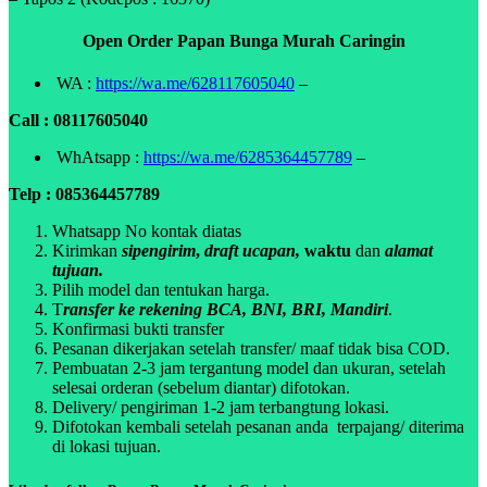
Open Order Papan Bunga Murah Caringin
WA :
https://wa.me/628117605040
–
Call : 08117605040
WhAtsapp :
https://wa.me/6285364457789
–
Telp : 085364457789
Whatsapp No kontak diatas
Kirimkan
sipengirim
,
draft ucapan,
waktu
dan
alamat
tujuan.
Pilih model dan tentukan harga.
T
ransfer ke rekening BCA, BNI, BRI, Mandiri
.
Konfirmasi bukti transfer
Pesanan dikerjakan setelah transfer/ maaf tidak bisa COD.
Pembuatan 2-3 jam tergantung model dan ukuran, setelah
selesai orderan (sebelum diantar) difotokan.
Delivery/ pengiriman 1-2 jam terbangtung lokasi.
Difotokan kembali setelah pesanan anda terpajang/ diterima
di lokasi tujuan.