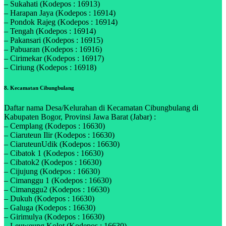
– Sukahati (Kodepos : 16913)
– Harapan Jaya (Kodepos : 16914)
– Pondok Rajeg (Kodepos : 16914)
– Tengah (Kodepos : 16914)
– Pakansari (Kodepos : 16915)
– Pabuaran (Kodepos : 16916)
– Cirimekar (Kodepos : 16917)
– Ciriung (Kodepos : 16918)
8. Kecamatan Cibungbulang
Daftar nama Desa/Kelurahan di Kecamatan Cibungbulang di
Kabupaten Bogor, Provinsi Jawa Barat (Jabar) :
– Cemplang (Kodepos : 16630)
– Ciaruteun Ilir (Kodepos : 16630)
– CiaruteunUdik (Kodepos : 16630)
– Cibatok 1 (Kodepos : 16630)
– Cibatok2 (Kodepos : 16630)
– Cijujung (Kodepos : 16630)
– Cimanggu 1 (Kodepos : 16630)
– Cimanggu2 (Kodepos : 16630)
– Dukuh (Kodepos : 16630)
– Galuga (Kodepos : 16630)
– Girimulya (Kodepos : 16630)
– Leuweung Kolot (Kodepos : 16630)