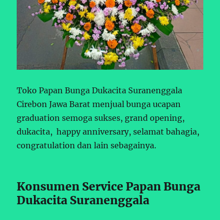
Toko Papan Bunga Dukacita Suranenggala
Cirebon Jawa Barat menjual bunga ucapan
graduation semoga sukses, grand opening,
dukacita, happy anniversary, selamat bahagia,
congratulation dan lain sebagainya.
Konsumen Service Papan Bunga
Dukacita Suranenggala