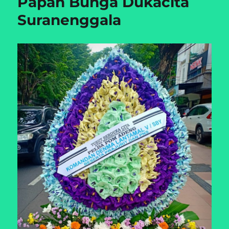
Papan Bunga Dukacita
Suranenggala