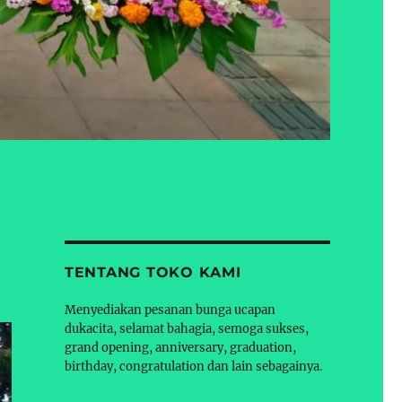
TENTANG TOKO KAMI
Menyediakan pesanan bunga ucapan
dukacita, selamat bahagia, semoga sukses,
grand opening, anniversary, graduation,
birthday, congratulation dan lain sebagainya.