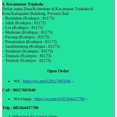
9. Kecamatan Tejakula
Daftar nama Desa/Kelurahan di Kecamatan Tejakula di
Kota/Kabupaten Buleleng, Provinsi Bali :
– Bondalem (Kodepos : 81173)
– Julah (Kodepos : 81173)
– Les (Kodepos : 81173)
– Madenan (Kodepos : 81173)
– Pacung (Kodepos : 81173)
– Penuktukan (Kodepos : 81173)
– Sambirenteng (Kodepos : 81173)
– Sembiran (Kodepos : 81173)
– Tejakula (Kodepos : 81173)
– Tembok (Kodepos : 81173)
Open Order
WA :
https://wa.me/628117605040
–
Call : 08117605040
WhAtsapp :
https://wa.me/6285364457789
–
Telp : 085364457789
Whatsapp No kontak diatas