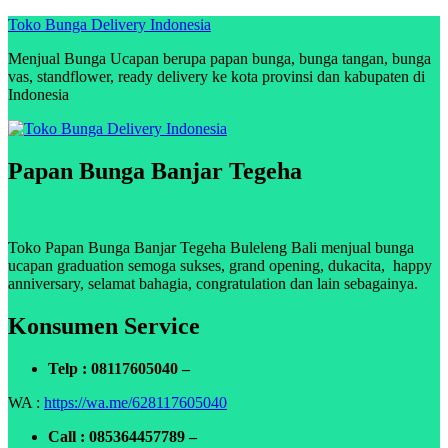
Skip
Toko Bunga Delivery Indonesia
to
Menjual Bunga Ucapan berupa papan bunga, bunga tangan, bunga
content
vas, standflower, ready delivery ke kota provinsi dan kabupaten di
Indonesia
Papan Bunga Banjar Tegeha
Toko Papan Bunga Banjar Tegeha Buleleng Bali menjual bunga
ucapan graduation semoga sukses, grand opening, dukacita, happy
anniversary, selamat bahagia, congratulation dan lain sebagainya.
Konsumen Service
Telp : 08117605040 –
WA :
https://wa.me/628117605040
Call : 085364457789 –