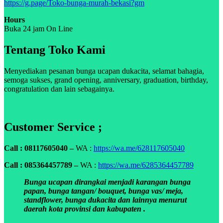
https://g.page/Toko-bunga-murah-bekasi?gm
Hours
Buka 24 jam On Line
Tentang Toko Kami
Menyediakan pesanan bunga ucapan dukacita, selamat bahagia,
semoga sukses, grand opening, anniversary, graduation, birthday,
congratulation dan lain sebagainya.
Customer Service ;
Call : 08117605040 –
WA :
https://wa.me/628117605040
Call : 085364457789 –
WA :
https://wa.me/6285364457789
Bunga ucapan dirangkai menjadi karangan bunga
papan, bunga tangan/ bouquet, bunga vas/ meja,
standflower, bunga dukacita dan lainnya menurut
daerah kota provinsi dan kabupaten .