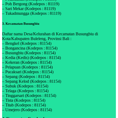
– Poh Bergong (Kodepos : 81119)
– Sari Mekar (Kodepos : 81119)
– Tukadmungga (Kodepos : 81119)
3. Kecamatan Busungbiu
Daftar nama Desa/Kelurahan di Kecamatan Busungbiu di
Kota/Kabupaten Buleleng, Provinsi Bali :
– Bengkel (Kodepos : 81154)
– Bongancina (Kodepos : 81154)
– Busungbiu (Kodepos : 81154)
– Kedia (Kedis) (Kodepos : 81154)
– Kekeran (Kodepos : 81154)
– Pelapuan (Kodepos : 81154)
– Pucaksari (Kodepos : 81154)
– Sepang (Kodepos : 81154)
– Sepang Kelod (Kodepos : 81154)
– Subuk (Kodepos : 81154)
– Telaga (Kodepos : 81154)
– Tinggarsari (Kodepos : 81154)
– Tista (Kodepos : 81154)
– Titab (Kodepos : 81154)
– Umejero (Kodepos : 81154)