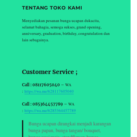
TENTANG TOKO KAMI
Menyediakan pesanan bunga ucapan dukacita,
selamat bahagia, semoga sukses, grand opening,
anniversary, graduation, birthday, congratulation dan
lain sebagainya.
Customer Service ;
WA
Call : 08117605040 –
:
https://wa.me/628117605040
WA
Call : 085364457789 –
:
https://wa.me/6285364457789
Bunga ucapan dirangkai menjadi karangan
bunga papan, bunga tangan/ bouquet,
bunga vas/ meja, standflower, bunga