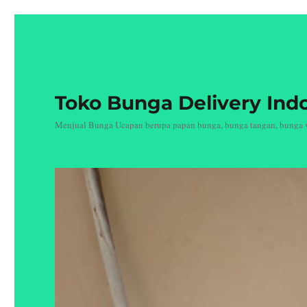
Toko Bunga Delivery Ind
Menjual Bunga Ucapan berupa papan bunga, bunga tangan, bunga vas