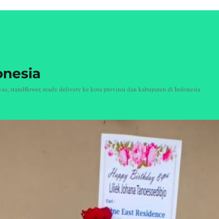
onesia
, standflower, ready delivery ke kota provinsi dan kabupaten di Indonesia