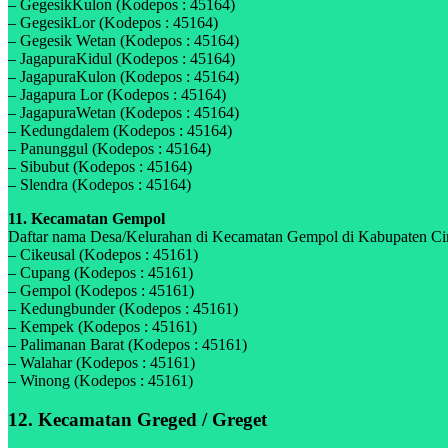
– GegesikKulon (Kodepos : 45164)
– GegesikLor (Kodepos : 45164)
– Gegesik Wetan (Kodepos : 45164)
– JagapuraKidul (Kodepos : 45164)
– JagapuraKulon (Kodepos : 45164)
– Jagapura Lor (Kodepos : 45164)
– JagapuraWetan (Kodepos : 45164)
– Kedungdalem (Kodepos : 45164)
– Panunggul (Kodepos : 45164)
– Sibubut (Kodepos : 45164)
– Slendra (Kodepos : 45164)
11. Kecamatan Gempol
Daftar nama Desa/Kelurahan di Kecamatan Gempol di Kabupaten Cireb
– Cikeusal (Kodepos : 45161)
– Cupang (Kodepos : 45161)
– Gempol (Kodepos : 45161)
– Kedungbunder (Kodepos : 45161)
– Kempek (Kodepos : 45161)
– Palimanan Barat (Kodepos : 45161)
– Walahar (Kodepos : 45161)
– Winong (Kodepos : 45161)
12. Kecamatan Greged / Greget