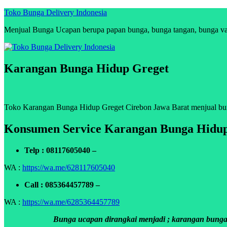
Skip
Toko Bunga Delivery Indonesia
to
Menjual Bunga Ucapan berupa papan bunga, bunga tangan, bunga vas, 
content
Karangan Bunga Hidup Greget
Toko Karangan Bunga Hidup Greget Cirebon Jawa Barat menjual bunga
Konsumen Service Karangan Bunga Hidup
Telp : 08117605040 –
WA :
https://wa.me/628117605040
Call : 085364457789 –
WA :
https://wa.me/6285364457789
Bunga ucapan dirangkai menjadi ; karangan bunga p