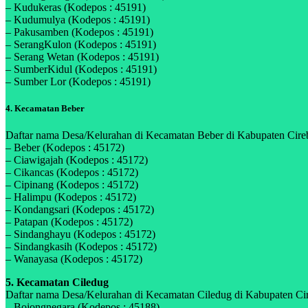
– Kudukeras (Kodepos : 45191)
– Kudumulya (Kodepos : 45191)
– Pakusamben (Kodepos : 45191)
– SerangKulon (Kodepos : 45191)
– Serang Wetan (Kodepos : 45191)
– SumberKidul (Kodepos : 45191)
– Sumber Lor (Kodepos : 45191)
4. Kecamatan Beber
Daftar nama Desa/Kelurahan di Kecamatan Beber di Kabupaten Cirebo
– Beber (Kodepos : 45172)
– Ciawigajah (Kodepos : 45172)
– Cikancas (Kodepos : 45172)
– Cipinang (Kodepos : 45172)
– Halimpu (Kodepos : 45172)
– Kondangsari (Kodepos : 45172)
– Patapan (Kodepos : 45172)
– Sindanghayu (Kodepos : 45172)
– Sindangkasih (Kodepos : 45172)
– Wanayasa (Kodepos : 45172)
5. Kecamatan Ciledug
Daftar nama Desa/Kelurahan di Kecamatan Ciledug di Kabupaten Cire
– Bojongnegara (Kodepos : 45188)