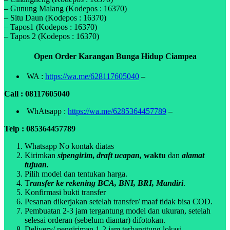
– Gunung Malang (Kodepos : 16370)
– Situ Daun (Kodepos : 16370)
– Tapos1 (Kodepos : 16370)
– Tapos 2 (Kodepos : 16370)
Open Order Karangan Bunga Hidup Ciampea
WA :
https://wa.me/628117605040
–
Call : 08117605040
WhAtsapp :
https://wa.me/6285364457789
–
Telp : 085364457789
Whatsapp No kontak diatas
Kirimkan
sipengirim
,
draft ucapan,
waktu
dan
alamat
tujuan.
Pilih model dan tentukan harga.
T
ransfer ke rekening BCA, BNI, BRI, Mandiri
.
Konfirmasi bukti transfer
Pesanan dikerjakan setelah transfer/ maaf tidak bisa COD.
Pembuatan 2-3 jam tergantung model dan ukuran, setelah
selesai orderan (sebelum diantar) difotokan.
Delivery/ pengiriman 1-2 jam terbangtung lokasi.