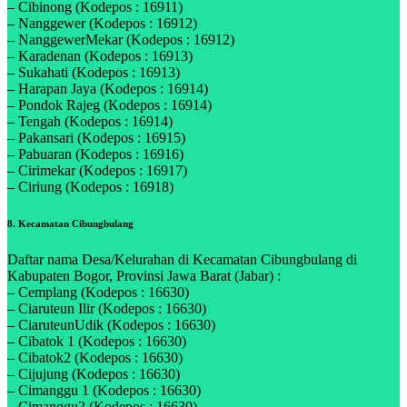
– Cibinong (Kodepos : 16911)
– Nanggewer (Kodepos : 16912)
– NanggewerMekar (Kodepos : 16912)
– Karadenan (Kodepos : 16913)
– Sukahati (Kodepos : 16913)
– Harapan Jaya (Kodepos : 16914)
– Pondok Rajeg (Kodepos : 16914)
– Tengah (Kodepos : 16914)
– Pakansari (Kodepos : 16915)
– Pabuaran (Kodepos : 16916)
– Cirimekar (Kodepos : 16917)
– Ciriung (Kodepos : 16918)
8. Kecamatan Cibungbulang
Daftar nama Desa/Kelurahan di Kecamatan Cibungbulang di
Kabupaten Bogor, Provinsi Jawa Barat (Jabar) :
– Cemplang (Kodepos : 16630)
– Ciaruteun Ilir (Kodepos : 16630)
– CiaruteunUdik (Kodepos : 16630)
– Cibatok 1 (Kodepos : 16630)
– Cibatok2 (Kodepos : 16630)
– Cijujung (Kodepos : 16630)
– Cimanggu 1 (Kodepos : 16630)
– Cimanggu2 (Kodepos : 16630)