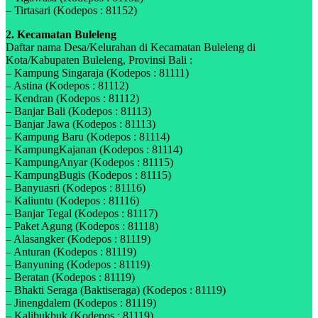
– Tirtasari (Kodepos : 81152)
2. Kecamatan Buleleng
Daftar nama Desa/Kelurahan di Kecamatan Buleleng di
Kota/Kabupaten Buleleng, Provinsi Bali :
– Kampung Singaraja (Kodepos : 81111)
– Astina (Kodepos : 81112)
– Kendran (Kodepos : 81112)
– Banjar Bali (Kodepos : 81113)
– Banjar Jawa (Kodepos : 81113)
– Kampung Baru (Kodepos : 81114)
– KampungKajanan (Kodepos : 81114)
– KampungAnyar (Kodepos : 81115)
– KampungBugis (Kodepos : 81115)
– Banyuasri (Kodepos : 81116)
– Kaliuntu (Kodepos : 81116)
– Banjar Tegal (Kodepos : 81117)
– Paket Agung (Kodepos : 81118)
– Alasangker (Kodepos : 81119)
– Anturan (Kodepos : 81119)
– Banyuning (Kodepos : 81119)
– Beratan (Kodepos : 81119)
– Bhakti Seraga (Baktiseraga) (Kodepos : 81119)
– Jinengdalem (Kodepos : 81119)
– Kalibukbuk (Kodepos : 81119)