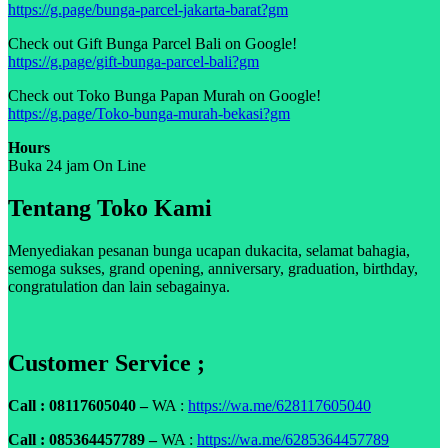
https://g.page/bunga-parcel-jakarta-barat?gm
Check out Gift Bunga Parcel Bali on Google!
https://g.page/gift-bunga-parcel-bali?gm
Check out Toko Bunga Papan Murah on Google!
https://g.page/Toko-bunga-murah-bekasi?gm
Hours
Buka 24 jam On Line
Tentang Toko Kami
Menyediakan pesanan bunga ucapan dukacita, selamat bahagia,
semoga sukses, grand opening, anniversary, graduation, birthday,
congratulation dan lain sebagainya.
Customer Service ;
Call : 08117605040 –
WA :
https://wa.me/628117605040
Call : 085364457789 –
WA :
https://wa.me/6285364457789