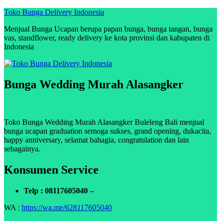
Skip
Toko Bunga Delivery Indonesia
to
Menjual Bunga Ucapan berupa papan bunga, bunga tangan, bunga
content
vas, standflower, ready delivery ke kota provinsi dan kabupaten di
Indonesia
Bunga Wedding Murah Alasangker
Toko Bunga Wedding Murah Alasangker Buleleng Bali menjual
bunga ucapan graduation semoga sukses, grand opening, dukacita,
happy anniversary, selamat bahagia, congratulation dan lain
sebagainya.
Konsumen Service
Telp : 08117605040 –
WA :
https://wa.me/628117605040