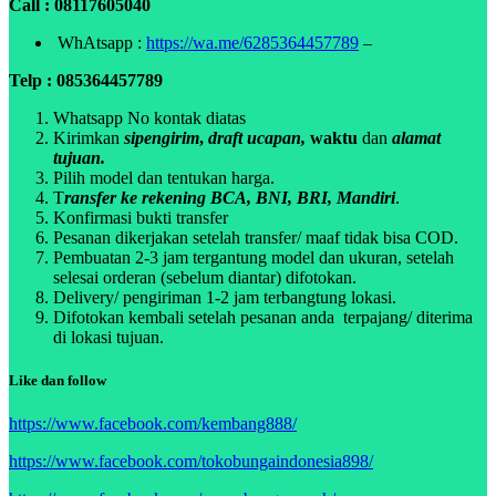
Call : 08117605040
WhAtsapp :
https://wa.me/6285364457789
–
Telp : 085364457789
Whatsapp No kontak diatas
Kirimkan
sipengirim
,
draft ucapan,
waktu
dan
alamat
tujuan.
Pilih model dan tentukan harga.
T
ransfer ke rekening BCA, BNI, BRI, Mandiri
.
Konfirmasi bukti transfer
Pesanan dikerjakan setelah transfer/ maaf tidak bisa COD.
Pembuatan 2-3 jam tergantung model dan ukuran, setelah
selesai orderan (sebelum diantar) difotokan.
Delivery/ pengiriman 1-2 jam terbangtung lokasi.
Difotokan kembali setelah pesanan anda terpajang/ diterima
di lokasi tujuan.
Like dan follow
https://www.facebook.com/kembang888/
https://www.facebook.com/tokobungaindonesia898/