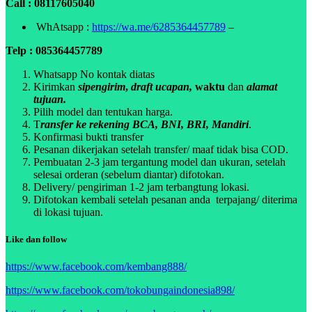
Call : 08117605040
WhAtsapp :
https://wa.me/6285364457789
–
Telp : 085364457789
Whatsapp No kontak diatas
Kirimkan
sipengirim
,
draft ucapan,
waktu
dan
alamat
tujuan.
Pilih model dan tentukan harga.
T
ransfer ke rekening BCA, BNI, BRI, Mandiri
.
Konfirmasi bukti transfer
Pesanan dikerjakan setelah transfer/ maaf tidak bisa COD.
Pembuatan 2-3 jam tergantung model dan ukuran, setelah
selesai orderan (sebelum diantar) difotokan.
Delivery/ pengiriman 1-2 jam terbangtung lokasi.
Difotokan kembali setelah pesanan anda terpajang/ diterima
di lokasi tujuan.
Like dan follow
https://www.facebook.com/kembang888/
https://www.facebook.com/tokobungaindonesia898/