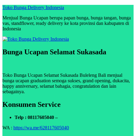
Skip
Toko Bunga Delivery Indonesia
to
Menjual Bunga Ucapan berupa papan bunga, bunga tangan, bunga
content
vas, standflower, ready delivery ke kota provinsi dan kabupaten di
Indonesia
Bunga Ucapan Selamat Sukasada
Toko Bunga Ucapan Selamat Sukasada Buleleng Bali menjual
bunga ucapan graduation semoga sukses, grand opening, dukacita,
happy anniversary, selamat bahagia, congratulation dan lain
sebagainya.
Konsumen Service
Telp : 08117605040 –
WA :
https://wa.me/628117605040