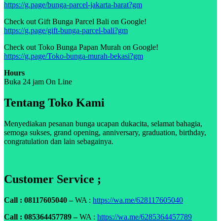
https://g.page/bunga-parcel-jakarta-barat?gm
Check out Gift Bunga Parcel Bali on Google!
https://g.page/gift-bunga-parcel-bali?gm
Check out Toko Bunga Papan Murah on Google!
https://g.page/Toko-bunga-murah-bekasi?gm
Hours
Buka 24 jam On Line
Tentang Toko Kami
Menyediakan pesanan bunga ucapan dukacita, selamat bahagia,
semoga sukses, grand opening, anniversary, graduation, birthday,
congratulation dan lain sebagainya.
Customer Service ;
Call : 08117605040 –
WA :
https://wa.me/628117605040
Call : 085364457789 –
WA :
https://wa.me/6285364457789