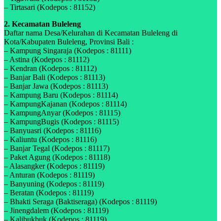
– Tirtasari (Kodepos : 81152)
2. Kecamatan Buleleng
Daftar nama Desa/Kelurahan di Kecamatan Buleleng di
Kota/Kabupaten Buleleng, Provinsi Bali :
– Kampung Singaraja (Kodepos : 81111)
– Astina (Kodepos : 81112)
– Kendran (Kodepos : 81112)
– Banjar Bali (Kodepos : 81113)
– Banjar Jawa (Kodepos : 81113)
– Kampung Baru (Kodepos : 81114)
– KampungKajanan (Kodepos : 81114)
– KampungAnyar (Kodepos : 81115)
– KampungBugis (Kodepos : 81115)
– Banyuasri (Kodepos : 81116)
– Kaliuntu (Kodepos : 81116)
– Banjar Tegal (Kodepos : 81117)
– Paket Agung (Kodepos : 81118)
– Alasangker (Kodepos : 81119)
– Anturan (Kodepos : 81119)
– Banyuning (Kodepos : 81119)
– Beratan (Kodepos : 81119)
– Bhakti Seraga (Baktiseraga) (Kodepos : 81119)
– Jinengdalem (Kodepos : 81119)
– Kalibukbuk (Kodepos : 81119)