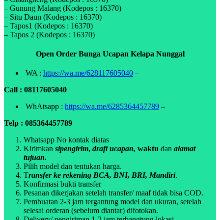
– Gunung Malang (Kodepos : 16370)
– Situ Daun (Kodepos : 16370)
– Tapos1 (Kodepos : 16370)
– Tapos 2 (Kodepos : 16370)
Open Order Bunga Ucapan Kelapa Nunggal
WA :
https://wa.me/628117605040
–
Call : 08117605040
WhAtsapp :
https://wa.me/6285364457789
–
Telp : 085364457789
Whatsapp No kontak diatas
Kirimkan
sipengirim
,
draft ucapan,
waktu
dan
alamat
tujuan.
Pilih model dan tentukan harga.
T
ransfer ke rekening BCA, BNI, BRI, Mandiri
.
Konfirmasi bukti transfer
Pesanan dikerjakan setelah transfer/ maaf tidak bisa COD.
Pembuatan 2-3 jam tergantung model dan ukuran, setelah
selesai orderan (sebelum diantar) difotokan.
Delivery/ pengiriman 1-2 jam terbangtung lokasi.