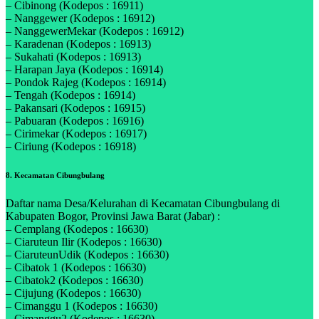
– Cibinong (Kodepos : 16911)
– Nanggewer (Kodepos : 16912)
– NanggewerMekar (Kodepos : 16912)
– Karadenan (Kodepos : 16913)
– Sukahati (Kodepos : 16913)
– Harapan Jaya (Kodepos : 16914)
– Pondok Rajeg (Kodepos : 16914)
– Tengah (Kodepos : 16914)
– Pakansari (Kodepos : 16915)
– Pabuaran (Kodepos : 16916)
– Cirimekar (Kodepos : 16917)
– Ciriung (Kodepos : 16918)
8. Kecamatan Cibungbulang
Daftar nama Desa/Kelurahan di Kecamatan Cibungbulang di
Kabupaten Bogor, Provinsi Jawa Barat (Jabar) :
– Cemplang (Kodepos : 16630)
– Ciaruteun Ilir (Kodepos : 16630)
– CiaruteunUdik (Kodepos : 16630)
– Cibatok 1 (Kodepos : 16630)
– Cibatok2 (Kodepos : 16630)
– Cijujung (Kodepos : 16630)
– Cimanggu 1 (Kodepos : 16630)
– Cimanggu2 (Kodepos : 16630)