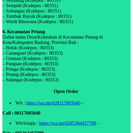
– Sembung (Kodepos : 80351)
– Sempidi (Kodepos : 80351)
– Sobangan (Kodepos : 80351)
– Tumbak Bayuh (Kodepos : 80351)
– Werdi Bhuwana (Kodepos : 80351)
6. Kecamatan Petang
Daftar nama Desa/Kelurahan di Kecamatan Petang di
Kota/Kabupaten Badung, Provinsi Bali :
– Belok (Kodepos : 80353)
– Carangsari (Kodepos : 80353)
– Getasan (Kodepos : 80353)
– Pangsan (Kodepos : 80353)
– Pelaga (Kodepos : 80353)
– Petang (Kodepos : 80353)
– Sulangai (Kodepos : 80353)
Open Order
WA :
https://wa.me/628117605040
–
Call : 08117605040
WhAtsapp :
https://wa.me/6285364457789
–