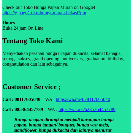
Check out Toko Bunga Papan Murah on Google!
https://g.page/Toko-bunga-murah-bekasi?gm
Hours
Buka 24 jam On Line
Tentang Toko Kami
Menyediakan pesanan bunga ucapan dukacita, selamat bahagia,
semoga sukses, grand opening, anniversary, graduation, birthday,
congratulation dan lain sebagainya.
Customer Service ;
Call : 08117605040 –
WA :
https://wa.me/628117605040
Call : 085364457789 –
WA :
https://wa.me/6285364457789
Bunga ucapan dirangkai menjadi karangan bunga
papan, bunga tangan/ bouquet, bunga vas/ meja,
standflower, bunga dukacita dan lainnya menurut