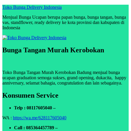
Skip
Toko Bunga Delivery Indonesia
to
Menjual Bunga Ucapan berupa papan bunga, bunga tangan, bunga
content
vas, standflower, ready delivery ke kota provinsi dan kabupaten di
Indonesia
Bunga Tangan Murah Kerobokan
Toko Bunga Tangan Murah Kerobokan Badung menjual bunga
ucapan graduation semoga sukses, grand opening, dukacita, happy
anniversary, selamat bahagia, congratulation dan lain sebagainya.
Konsumen Service
Telp : 08117605040 –
WA :
https://wa.me/628117605040
Call : 085364457789 –