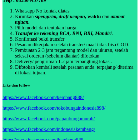
Telp : 085364457789
Whatsapp No kontak diatas
Kirimkan
sipengirim
,
draft ucapan,
waktu
dan
alamat
tujuan.
Pilih model dan tentukan harga.
T
ransfer ke rekening BCA, BNI, BRI, Mandiri
.
Konfirmasi bukti transfer
Pesanan dikerjakan setelah transfer/ maaf tidak bisa COD.
Pembuatan 2-3 jam tergantung model dan ukuran, setelah
selesai orderan (sebelum diantar) difotokan.
Delivery/ pengiriman 1-2 jam terbangtung lokasi.
Difotokan kembali setelah pesanan anda terpajang/ diterima
di lokasi tujuan.
Like dan follow
https://www.facebook.com/kembang888/
https://www.facebook.com/tokobungaindonesia898/
https://www.facebook.com/papanbungamurah/
https://www.facebook.com/indonesiakembang/
https://www.instagram.com/kembang888