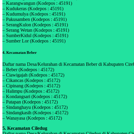
– Karangwangun (Kodepos : 45191)
– Kudukeras (Kodepos : 45191)
– Kudumulya (Kodepos : 45191)
– Pakusamben (Kodepos : 45191)
– SerangKulon (Kodepos : 45191)
– Serang Wetan (Kodepos : 45191)
– SumberKidul (Kodepos : 45191)
– Sumber Lor (Kodepos : 45191)
4. Kecamatan Beber
Daftar nama Desa/Kelurahan di Kecamatan Beber di Kabupaten Cirebo
– Beber (Kodepos : 45172)
– Ciawigajah (Kodepos : 45172)
– Cikancas (Kodepos : 45172)
– Cipinang (Kodepos : 45172)
– Halimpu (Kodepos : 45172)
– Kondangsari (Kodepos : 45172)
– Patapan (Kodepos : 45172)
– Sindanghayu (Kodepos : 45172)
– Sindangkasih (Kodepos : 45172)
– Wanayasa (Kodepos : 45172)
5. Kecamatan Ciledug
Daftar nama Desa/Kelurahan di Kecamatan Ciledug di Kabupaten Cire