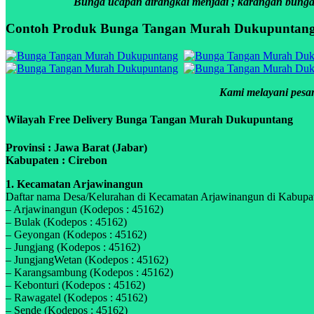
Bunga ucapan dirangkai menjadi ; karangan bunga p
Contoh Produk Bunga Tangan Murah Dukupuntan
Kami melayani pesan
Wilayah Free Delivery Bunga Tangan Murah Dukupuntang
Provinsi : Jawa Barat (Jabar)
Kabupaten : Cirebon
1. Kecamatan Arjawinangun
Daftar nama Desa/Kelurahan di Kecamatan Arjawinangun di Kabupaten
– Arjawinangun (Kodepos : 45162)
– Bulak (Kodepos : 45162)
– Geyongan (Kodepos : 45162)
– Jungjang (Kodepos : 45162)
– JungjangWetan (Kodepos : 45162)
– Karangsambung (Kodepos : 45162)
– Kebonturi (Kodepos : 45162)
– Rawagatel (Kodepos : 45162)
– Sende (Kodepos : 45162)