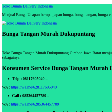
Skip
Toko Bunga Delivery Indonesia
to
Menjual Bunga Ucapan berupa papan bunga, bunga tangan, bunga vas, 
content
Bunga Tangan Murah Dukupuntang
Toko Bunga Tangan Murah Dukupuntang Cirebon Jawa Barat menjual bu
sebagainya.
Konsumen Service Bunga Tangan Murah 
Telp : 08117605040 –
WA :
https://wa.me/628117605040
Call : 085364457789 –
WA :
https://wa.me/6285364457789