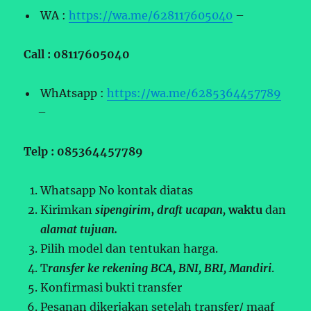
WA :
https://wa.me/628117605040
–
Call : 08117605040
WhAtsapp :
https://wa.me/6285364457789
–
Telp : 085364457789
Whatsapp No kontak diatas
Kirimkan
sipengirim
,
draft ucapan,
waktu
dan
alamat tujuan.
Pilih model dan tentukan harga.
T
ransfer ke rekening BCA, BNI, BRI, Mandiri
.
Konfirmasi bukti transfer
Pesanan dikerjakan setelah transfer/ maaf