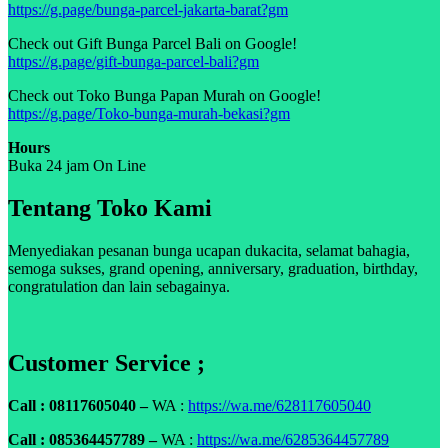
https://g.page/bunga-parcel-jakarta-barat?gm
Check out Gift Bunga Parcel Bali on Google!
https://g.page/gift-bunga-parcel-bali?gm
Check out Toko Bunga Papan Murah on Google!
https://g.page/Toko-bunga-murah-bekasi?gm
Hours
Buka 24 jam On Line
Tentang Toko Kami
Menyediakan pesanan bunga ucapan dukacita, selamat bahagia,
semoga sukses, grand opening, anniversary, graduation, birthday,
congratulation dan lain sebagainya.
Customer Service ;
Call : 08117605040 –
WA :
https://wa.me/628117605040
Call : 085364457789 –
WA :
https://wa.me/6285364457789