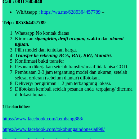
Call : 08117605040
WhAtsapp :
https://wa.me/6285364457789
–
Telp : 085364457789
Whatsapp No kontak diatas
Kirimkan
sipengirim
,
draft ucapan,
waktu
dan
alamat
tujuan.
Pilih model dan tentukan harga.
T
ransfer ke rekening BCA, BNI, BRI, Mandiri
.
Konfirmasi bukti transfer
Pesanan dikerjakan setelah transfer/ maaf tidak bisa COD.
Pembuatan 2-3 jam tergantung model dan ukuran, setelah
selesai orderan (sebelum diantar) difotokan.
Delivery/ pengiriman 1-2 jam terbangtung lokasi.
Difotokan kembali setelah pesanan anda terpajang/ diterima
di lokasi tujuan.
Like dan follow
https://www.facebook.com/kembang888/
https://www.facebook.com/tokobungaindonesia898/