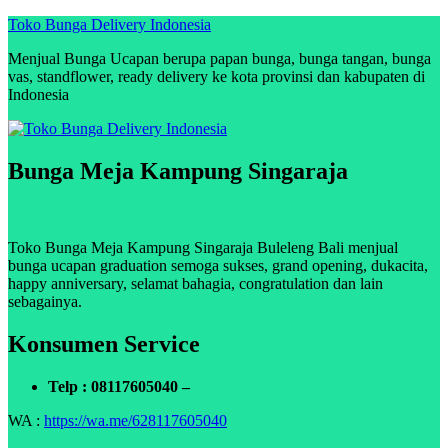
Skip
Toko Bunga Delivery Indonesia
to
Menjual Bunga Ucapan berupa papan bunga, bunga tangan, bunga
content
vas, standflower, ready delivery ke kota provinsi dan kabupaten di
Indonesia
Bunga Meja Kampung Singaraja
Toko Bunga Meja Kampung Singaraja Buleleng Bali menjual
bunga ucapan graduation semoga sukses, grand opening, dukacita,
happy anniversary, selamat bahagia, congratulation dan lain
sebagainya.
Konsumen Service
Telp : 08117605040 –
WA :
https://wa.me/628117605040