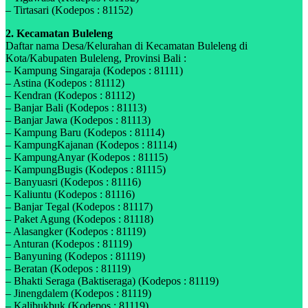
– Tirtasari (Kodepos : 81152)
2. Kecamatan Buleleng
Daftar nama Desa/Kelurahan di Kecamatan Buleleng di
Kota/Kabupaten Buleleng, Provinsi Bali :
– Kampung Singaraja (Kodepos : 81111)
– Astina (Kodepos : 81112)
– Kendran (Kodepos : 81112)
– Banjar Bali (Kodepos : 81113)
– Banjar Jawa (Kodepos : 81113)
– Kampung Baru (Kodepos : 81114)
– KampungKajanan (Kodepos : 81114)
– KampungAnyar (Kodepos : 81115)
– KampungBugis (Kodepos : 81115)
– Banyuasri (Kodepos : 81116)
– Kaliuntu (Kodepos : 81116)
– Banjar Tegal (Kodepos : 81117)
– Paket Agung (Kodepos : 81118)
– Alasangker (Kodepos : 81119)
– Anturan (Kodepos : 81119)
– Banyuning (Kodepos : 81119)
– Beratan (Kodepos : 81119)
– Bhakti Seraga (Baktiseraga) (Kodepos : 81119)
– Jinengdalem (Kodepos : 81119)
– Kalibukbuk (Kodepos : 81119)