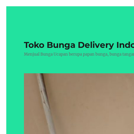
Toko Bunga Delivery Ind
Menjual Bunga Ucapan berupa papan bunga, bunga tangan, 