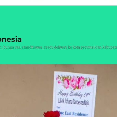
onesia
bunga vas, standflower, ready delivery ke kota provinsi dan kabupat