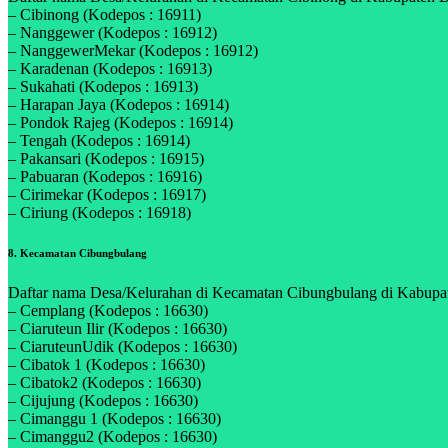
– Cibinong (Kodepos : 16911)
– Nanggewer (Kodepos : 16912)
– NanggewerMekar (Kodepos : 16912)
– Karadenan (Kodepos : 16913)
– Sukahati (Kodepos : 16913)
– Harapan Jaya (Kodepos : 16914)
– Pondok Rajeg (Kodepos : 16914)
– Tengah (Kodepos : 16914)
– Pakansari (Kodepos : 16915)
– Pabuaran (Kodepos : 16916)
– Cirimekar (Kodepos : 16917)
– Ciriung (Kodepos : 16918)
8. Kecamatan Cibungbulang
Daftar nama Desa/Kelurahan di Kecamatan Cibungbulang di Kabupaten
– Cemplang (Kodepos : 16630)
– Ciaruteun Ilir (Kodepos : 16630)
– CiaruteunUdik (Kodepos : 16630)
– Cibatok 1 (Kodepos : 16630)
– Cibatok2 (Kodepos : 16630)
– Cijujung (Kodepos : 16630)
– Cimanggu 1 (Kodepos : 16630)
– Cimanggu2 (Kodepos : 16630)