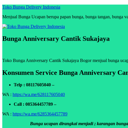
Skip
Toko Bunga Delivery Indonesia
to
Menjual Bunga Ucapan berupa papan bunga, bunga tangan, bunga vas, 
content
Bunga Anniversary Cantik Sukajaya
Toko Bunga Anniversary Cantik Sukajaya Bogor menjual bunga ucapan 
Konsumen Service Bunga Anniversary Can
Telp : 08117605040 –
WA :
https://wa.me/628117605040
Call : 085364457789 –
WA :
https://wa.me/6285364457789
Bunga ucapan dirangkai menjadi ; karangan bunga p