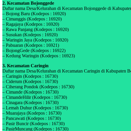
2. Kecamatan Bojonggede
Daftar nama Desa/Kelurahan di Kecamatan Bojonggede di Kabupaten 
– Bojong Baru (Kodepos : 16920)
– Cimanggis (Kodepos : 16920)
– Ragajaya (Kodepos : 16920)
– Rawa Panjang (Kodepos : 16920)
– Susukan (Kodepos : 16920)
– Waringin Jaya (Kodepos : 16920)
– Pabuaran (Kodepos : 16921)
– BojongGede (Kodepos : 16922)
– Kedung Waringin (Kodepos : 16923)
3. Kecamatan Caringin
Daftar nama Desa/Kelurahan di Kecamatan Caringin di Kabupaten Bog
– Caringin (Kodepos : 16730)
– Ciderum (Kodepos : 16730)
– Ciherang Pondok (Kodepos : 16730)
– Cimande (Kodepos : 16730)
– CimandeHilir (Kodepos : 16730)
– Cinagara (Kodepos : 16730)
– Lemah Duhur (Kodepos : 16730)
– Muarajaya (Kodepos : 16730)
– Pancawati (Kodepos : 16730)
– Pasir Buncir (Kodepos : 16730)
– PasirMuncang (Kodepos : 16730)