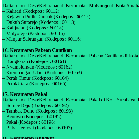
Daftar nama Desa/Kelurahan di Kecamatan Mulyorejo di Kota Surabay
– Kalisari (Kodepos : 60112)
– Kejawen Putih Tambak (Kodepos : 60112)
– Dukuh Sutorejo (Kodepos : 60113)
– Kalijudan (Kodepos : 60114)
– Mulyorejo (Kodepos : 60115)
– Manyar Sabrangan (Kodepos : 60116)
16. Kecamatan Pabean Cantikan
Daftar nama Desa/Kelurahan di Kecamatan Pabean Cantikan di Kota S
– Bongkaran (Kodepos : 60161)
– Nyamplungan (Kodepos : 60162)
– Krembangan Utara (Kodepos : 60163)
– Perak Timur (Kodepos : 60164)
– PerakUtara (Kodepos : 60165)
17. Kecamatan Pakal
Daftar nama Desa/Kelurahan di Kecamatan Pakal di Kota Surabaya, P
– Sombe Rejo (Kodepos : 60192)
– Tambak Dono (Kodepos : 60193)
– Benowo (Kodepos : 60195)
– Pakal (Kodepos : 60196)
– Babat Jerawat (Kodepos : 60197)
18. Kecamatan Rungkut