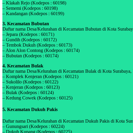
– Klakah Rejo (Kodepos : 60198)
– Sememi (Kodepos : 60198)
– Kandangan (Kodepos : 60199)
3. Kecamatan Bubutan
Daftar nama Desa/Kelurahan di Kecamatan Bubutan di Kota Surabaya,
– Jepara (Kodepos : 60171)
– Gundih (Kodepos : 60172)
– Tembok Dukuh (Kodepos : 60173)
– Alon Alon Contong (Kodepos : 60174)
– Bubutan (Kodepos : 60174)
4. Kecamatan Bulak
Daftar nama Desa/Kelurahan di Kecamatan Bulak di Kota Surabaya, P
– Komplek Kenjeran (Kodepos : 60121)
– Sukolilo (Kodepos : 60122)
– Kenjeran (Kodepos : 60123)
– Bulak (Kodepos : 60124)
– Kedung Cowek (Kodepos : 60125)
5. Kecamatan Dukuh Pakis
Daftar nama Desa/Kelurahan di Kecamatan Dukuh Pakis di Kota Surab
– Gunungsari (Kodepos : 60224)
– Dukuh Kupang (Kodepos : 60225)