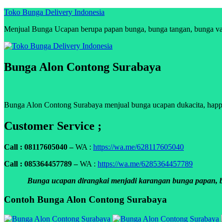
Skip
Toko Bunga Delivery Indonesia
to
Menjual Bunga Ucapan berupa papan bunga, bunga tangan, bunga vas, 
content
Bunga Alon Contong Surabaya
Bunga Alon Contong Surabaya menjual bunga ucapan dukacita, happy w
Customer Service ;
Call : 08117605040 –
WA :
https://wa.me/628117605040
Call : 085364457789 –
WA :
https://wa.me/6285364457789
Bunga ucapan dirangkai menjadi karangan bunga papan, bun
Contoh Bunga Alon Contong Surabaya